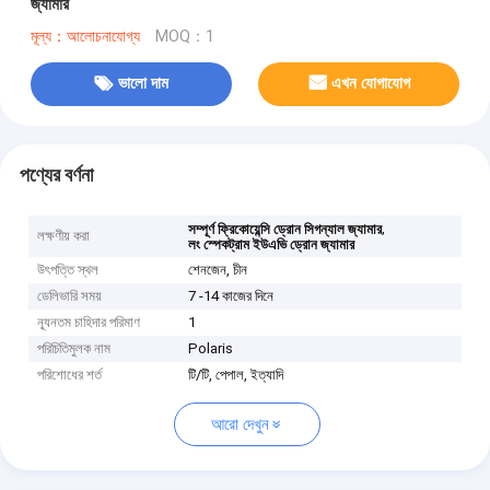
জ্যামার
মূল্য：আলোচনাযোগ্য
MOQ：1
ভালো দাম
এখন যোগাযোগ
পণ্যের বর্ণনা
,
সম্পূর্ণ ফ্রিকোয়েন্সি ড্রোন সিগন্যাল জ্যামার
লক্ষণীয় করা
লং স্পেকট্রাম ইউএভি ড্রোন জ্যামার
উৎপত্তি স্থল
শেনজেন, চীন
ডেলিভারি সময়
7 -14 কাজের দিনে
ন্যূনতম চাহিদার পরিমাণ
1
পরিচিতিমুলক নাম
Polaris
পরিশোধের শর্ত
টি/টি, পেপাল, ইত্যাদি
আরো দেখুন