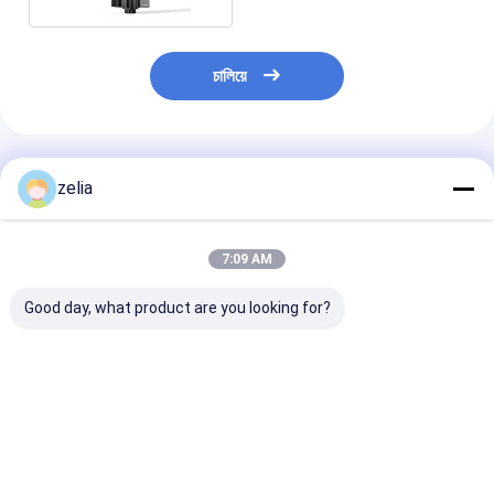
চালিয়ে
প্রস্তাবিত পণ্য
zelia
7:09 AM
Good day, what product are you looking for?
কাস্টমাইজযোগ্য শক্ত এবং
হাই পাওয়ার ড্রোন সিগন্যাল
২কিলোমিটার ফিক্সড ড্
টেকসই জলরোধী স্থায়ী স্ট্যান্ড
জ্যামার ৬ ব্যান্ড ডিটেক্টর দিয়ে
জ্যামার উইথ ডিজেআ
200 কেজি লোড ক্ষমতা
সজ্জিত ১-১.৫ কিলোমিটার রেঞ্জ
রিমোট আইডি ডিকোডিং
ভালো দাম
ভালো দাম
ভালো দাম