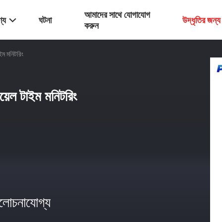
আমাদের সাথে যোগাযোগ
্য
ঘটনা
উদ্ধৃতির জন্
করুন
ইম মনিটরিং
য়েল টাইম মনিটরিং
োচনাযোগ্য