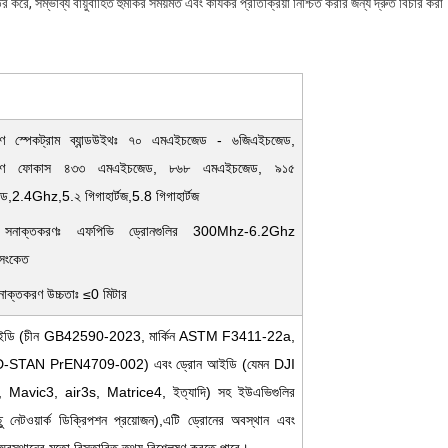
রে, সম্ভাব্য বায়ুবাহিত হুমকির সময়মত এবং কার্যকর প্রতিক্রিয়া নিশ্চিত করার জন্য দ্রুত বিচার করা
রণ স্পেকট্রাম ব্যান্ডউইথঃ ৭০ এমএইচজেড - ৬জিএইচজেড,
করণ ফোকাস ৪৩৩ এমএইচজেড, ৮৬৮ এমএইচজেড, ৯১৫
,2.4Ghz,5.২ গিগাহার্টজ,5.8 গিগাহার্টজ
 সনাক্তকরণঃ এফপিভি ড্রোনগুলির 300Mhz-6.2Ghz
 সংকেত
 সনাক্তকরণ উচ্চতাঃ ≤0 মিটার
ইডি (চীন GB42590-2023, মার্কিন ASTM F3411-22a,
-STAN PrEN4709-002) এবং ড্রোন আইডি (যেমন DJI
 Mavic3, air3s, Matrice4, ইত্যাদি) সহ ইউএভিগুলির
ছু নেটওয়ার্ক ডিক্রিপশন প্রয়োজন),এটি ড্রোনের অবস্থান এবং