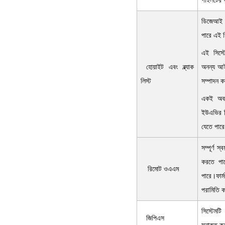
পাইলটের 
ডিজেআই স
পারে এই স
এই সিস্ট
অনন্য আই
হোয়াইট এবং ব্ল্যাক
সম্পাদন 
লিস্ট
একই অবস্
ইউএভির বি
যেতে পার
সম্পূর্ণ 
করতে পার
রিমোট ওএএম
পারে।ফার
পরামিতি 
সিস্টেমটি
জিপিএস