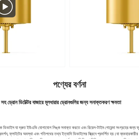
পণ্যের বর্ণনা
হ ড্রোন ডিটেক্টর বাজারে মূলধারার ড্রোনগুলির জন্য সনাক্তকরণ ক্ষমতা
ুনিক ডিভাইস যা দ্রুত ইউএভি যোগাযোগ লিঙ্ক সনাক্ত করতে এবং রিয়েল-টাইম গোয়েন্দা সংগ্রহের জন্য ফ
্শন, ফ্লাইটের অবস্থা এবং গতিপথের তথ্য ইত্যাদি ডিভাইসের স্ক্রিনে প্রদর্শিত হয়।যা ব্যবহারকারীর 