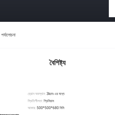
 পর্যালোচনা
বৈশিষ্ট্য
ড্রোন অবস্থান:
3km এর মধ্যে
স্থিতিশীলতা:
প্রিমিয়াম
আকার:
500*500*680 মিমি