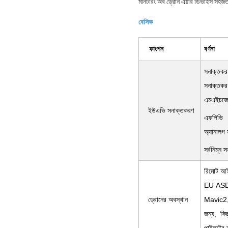
মনিটরিং অব ড্রোন এয়ার ডিভাইস সহজতর ক
বেসিক
ফাংশন
বর্ণনা
সনাক্তক
সনাক্ত
এমএইচজেড
ইউএভি সনাক্তকরণ
এফপিভি
অ্যানালগ
সর্বনিম্ন
রিমোট আ
EU ASD
ড্রোনের অবস্থান
Mavic2,
জন্য, কি