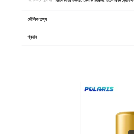
বিশেষভাবে তুলে ধরা:
রিয়েল টাইম মনিটরিং ইউএভি ডিটেক্টর
রিয়েল টাইম ড্রোন স
মৌলিক তথ্য
প্রদান