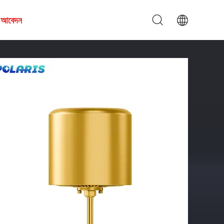
য আবেদন