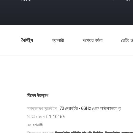
বৈশিষ্ট্য
গ্যালারী
পণ্যের বর্ণনা
রেটিং ও
বিশেষ উল্লেখ
সনাক্তকরণ ব্যান্ডউইথ::
70 মেগাহার্টজ - 6GHz থেকে কাস্টমাইজযোগ্য
ডিটেক্টর ব্যাসার্ধ:
1-10 কিমি
রঙ:
সোনালী
,