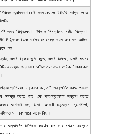
অবস্থানের মতো বিস্তারিত তথ্য বিশ্লেষণ করতে পারে।.
িরিজের ড্রোনসহ ৪০০টি ভিন্ন মডেলের ইউএভি সনাক্ত করতে
িস্টেম।
েমটি লক্ষ্য চিহ্নিতকরণ, ইউএভি সিগন্যালের গভীর বিশ্লেষণ,
ডি চিহ্নিতকরণ এবং পার্থক্য করার জন্য কালো এবং সাদা তালিকা
করতে পারে।
থান, একই ফ্রিকোয়েন্সি ব্যান্ড, একই নির্মাতা, একই ধরনের
ভিন্ন লক্ষ্যের জন্য সাদা তালিকা এবং কালো তালিকা নির্ধারণ করা
ে।
স্বয়ংক্রিয় প্রতিরক্ষা চালু করার পর, এটি অননুমোদিত মোডে প্রবেশ
ে, সনাক্ত করতে পারে, এবং স্বয়ংক্রিয়ভাবে আক্রমণ করতে
্মওয়্যার আপডেট সহ, রিসেট, অবস্থা অনুসন্ধান, স্ব-পরীক্ষা,
কনফিগারেশন, এবং আরো অনেক কিছু।
 তার অন্তর্নির্মিত জিপিএস ব্যবহার করে তার বর্তমান অবস্থান