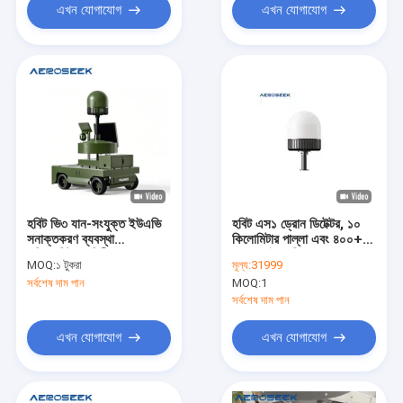
এখন যোগাযোগ
এখন যোগাযোগ
হবিট ভি৩ যান-সংযুক্ত ইউএভি
হবিট এস১ ড্রোন ডিটেক্টর, ১০
সনাক্তকরণ ব্যবস্থা
কিলোমিটার পাল্লা এবং ৪০০+
৫কিলোমিটার পরিসীমা ৭০
মডেল লাইব্রেরি সহ
MOQ:
১ টুকরা
মূল্য:
31999
মেগাহার্জ-৬ গিগাহার্জ
সর্বশেষ দাম পান
MOQ:
1
সর্বশেষ দাম পান
এখন যোগাযোগ
এখন যোগাযোগ