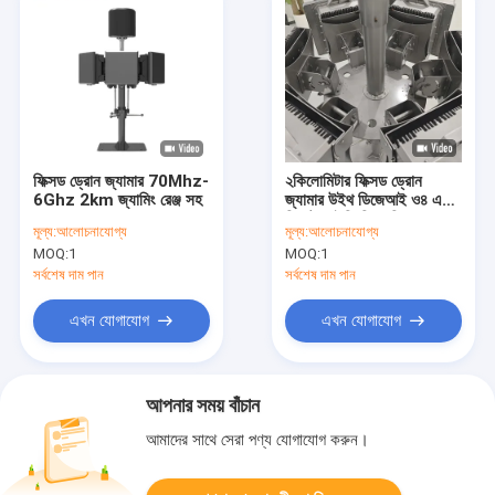
ফিক্সড ড্রোন জ্যামার 70Mhz-
২কিলোমিটার ফিক্সড ড্রোন
6Ghz 2km জ্যামিং রেঞ্জ সহ
জ্যামার উইথ ডিজেআই ও৪ এবং
রিমোট আইডি ডিকোডিং
মূল্য:
আলোচনাযোগ্য
মূল্য:
আলোচনাযোগ্য
MOQ:
1
MOQ:
1
সর্বশেষ দাম পান
সর্বশেষ দাম পান
এখন যোগাযোগ
এখন যোগাযোগ
আপনার সময় বাঁচান
আমাদের সাথে সেরা পণ্য যোগাযোগ করুন।