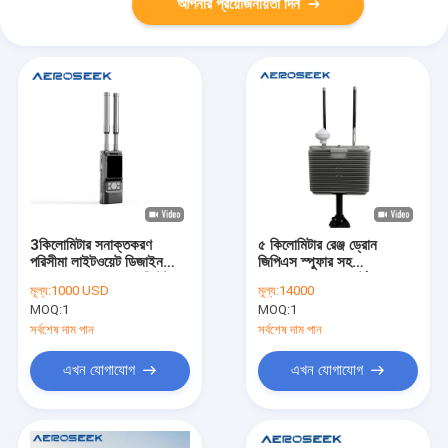
আপনার প্রয়োজনীয়তা দিন
3কিলোমিটার সনাক্তকরণ
৫ কিলোমিটার রেঞ্জ ড্রোন
পরিসীমা লাইটওয়েট ডিজাইন
জিপিএস স্পুফার সহ
হ্যান্ডহেল্ড FPV ড্রোন ডিটেক্টর,
১৫০০-১৬০০ মেগাহার্টজ
মূল্য:
1000 USD
মূল্য:
14000
৬ ঘণ্টার ব্যাটারি লাইফ সহ
ফ্রিকোয়েন্সি ব্যান্ড এবং মাল্টি-
MOQ:
1
MOQ:
1
সিস্টেম সাপোর্ট
সর্বশেষ দাম পান
সর্বশেষ দাম পান
এখন যোগাযোগ
এখন যোগাযোগ