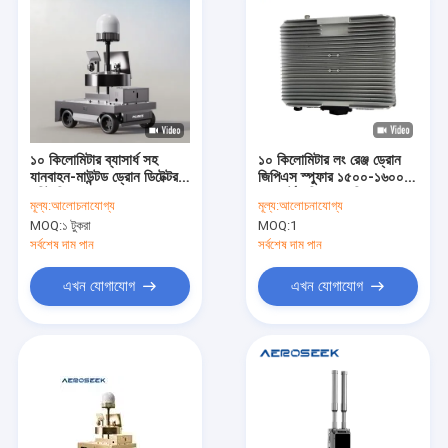
১০ কিলোমিটার ব্যাসার্ধ সহ
১০ কিলোমিটার লং রেঞ্জ ড্রোন
যানবাহন-মাউন্টড ড্রোন ডিটেক্টর
জিপিএস স্পুফার ১৫০০-১৬০০
হবিট ভি২
মেগাহার্টজ ফ্রিকোয়েন্সি ব্যান্ড এবং
মূল্য:
আলোচনাযোগ্য
মূল্য:
আলোচনাযোগ্য
ড্রোন প্রতিরক্ষা জন্য মাল্টি
MOQ:
১ টুকরা
MOQ:
1
সিস্টেম সাপোর্ট
সর্বশেষ দাম পান
সর্বশেষ দাম পান
এখন যোগাযোগ
এখন যোগাযোগ
বাড়ি
পণ্য
আমাদের সম্বন্ধে