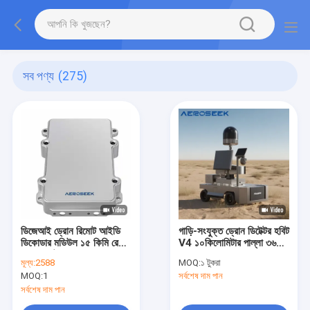
সব পণ্য
(275)
ডিজেআই ড্রোন রিমোট আইডি
গাড়ি-সংযুক্ত ড্রোন ডিটেক্টর হবিট
ডিকোডার মডিউল ১৫ কিমি রেঞ্জ
V4 ১০কিলোমিটার পাল্লা ৩৬০°
৫-৩৬ ভোল্ট পাওয়ার
কভারেজ
মূল্য:
2588
MOQ:
১ টুকরা
MOQ:
1
সর্বশেষ দাম পান
সর্বশেষ দাম পান