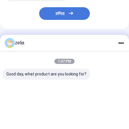
চালিয়ে
প্রস্তাবিত পণ্য
zelia
1:47 PM
Good day, what product are you looking for?
কাস্টমাইজযোগ্য শক্ত এবং
হাই পাওয়ার ড্রোন সিগন্যাল
২কিলোমিটার ফিক্সড ড্
টেকসই জলরোধী স্থায়ী স্ট্যান্ড
জ্যামার ৬ ব্যান্ড ডিটেক্টর দিয়ে
জ্যামার উইথ ডিজেআ
200 কেজি লোড ক্ষমতা
সজ্জিত ১-১.৫ কিলোমিটার রেঞ্জ
রিমোট আইডি ডিকোডিং
ভালো দাম
ভালো দাম
ভালো দাম