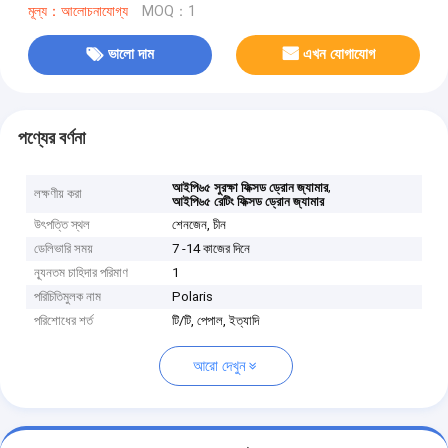
মূল্য：আলোচনাযোগ্য
MOQ：1
ভালো দাম
এখন যোগাযোগ
পণ্যের বর্ণনা
,
আইপি৬৫ সুরক্ষা ফিক্সড ড্রোন জ্যামার
লক্ষণীয় করা
আইপি৬৫ রেটিং ফিক্সড ড্রোন জ্যামার
উৎপত্তি স্থল
শেনজেন, চীন
ডেলিভারি সময়
7 -14 কাজের দিনে
ন্যূনতম চাহিদার পরিমাণ
1
পরিচিতিমুলক নাম
Polaris
পরিশোধের শর্ত
টি/টি, পেপাল, ইত্যাদি
আরো দেখুন